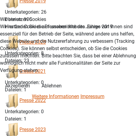
Presse 2019
Unterkategorien: 26
Wir benutzen Cookies
Dateien: 106
Wir nutzen Cookies auf unserer Website. Einige von ihnen sind
Hier finden Sie die Presseberichte des Jahres 2019
essenziell für den Betrieb der Seite, während andere uns helfen,
diese Website und die Nutzererfahrung zu verbessern (Tracking
Presse 2020
Cookies). Sie können selbst entscheiden, ob Sie die Cookies
Unterkategorien: 8
zulassen möchten. Bitte beachten Sie, dass bei einer Ablehnung
Dateien: 23
womöglich nicht mehr alle Funktionalitäten der Seite zur
Verfügung stehen.
Presse 2021
Unterkategorien: 0
Akzeptieren
Ablehnen
Dateien: 1
Weitere Informationen
Impressum
Presse 2022
Unterkategorien: 0
Dateien: 1
Presse 2023