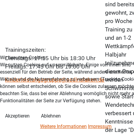
sind bereit
gewohnt, z
pro Woche
Training zu
und an 1-2
Wettkämpf
Trainingszeiten:
Halbjahr
Wir benutzen Cookies
Dienstags: 17:15 Uhr bis 18:30 Uhr
teilzunehme
Wir nutzen Cookies auf unserer Website. Einige von ihnen sind
Freitags: 17:45 Uhr bis 19:00 Uhr
dieser Gru
essenziell für den Betrieb der Seite, während andere uns helfen,
Website und die Nutzererfahrung zu verbessern (Tracking Cookie
kinderleistungsgruppe@scdinslaken.de
werden
können selbst entscheiden, ob Sie die Cookies zulassen möchten
Schwimmte
beachten Sie, dass bei einer Ablehnung womöglich nicht mehr a
sowie Start
Funktionalitäten der Seite zur Verfügung stehen.
Wendetech
verbessert 
Akzeptieren
Ablehnen
Kenntnisse
Weitere Informationen
Impressum
der Lage "De